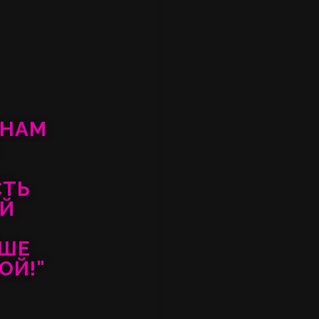
ИНАМ
Ю
СТЬ
ЫЙ
УШЕ
ОЙ!"